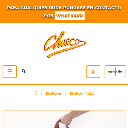
PARA CUALQUIER DUDA PÓNGASE EN CONTACTO
POR
WHATSAPP
Navegación
☰
0
de
palanca
Bolsos
Bolso Tala