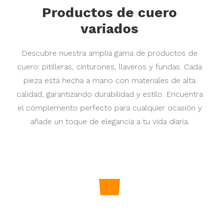
Productos de cuero
variados
Descubre nuestra amplia gama de productos de
cuero: pitilleras, cinturones, llaveros y fundas. Cada
pieza está hecha a mano con materiales de alta
calidad, garantizando durabilidad y estilo. Encuentra
el complemento perfecto para cualquier ocasión y
añade un toque de elegancia a tu vida diaria.
Precio
160,00 €
Precio
95,00 €