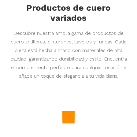
Productos de cuero
variados
Descubre nuestra amplia gama de productos de
cuero: pitilleras, cinturones, llaveros y fundas. Cada
pieza está hecha a mano con materiales de alta
calidad, garantizando durabilidad y estilo. Encuentra
el complemento perfecto para cualquier ocasión y
añade un toque de elegancia a tu vida diaria.
Precio
25,00 €
Precio
21,00 €