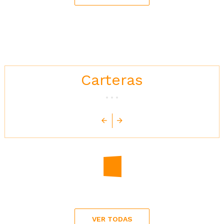
Carteras
Precio
32,00 €
Precio
30,00 €
VER TODAS