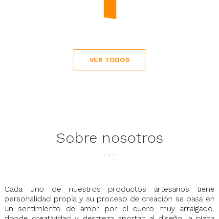
Precio
6,00 €
VER TODOS
Sobre nosotros
Cada uno de nuestros productos artesanos tiene
personalidad propia y su proceso de creación se basa en
un sentimiento de amor por el cuero muy arraigado,
donde creatividad y destreza aportan al diseño la pizca