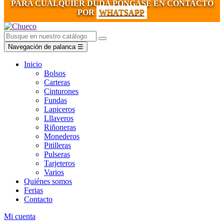
PARA CUALQUIER DUDA PÓNGASE EN CONTACTO
POR
WHATSAPP
Navegación de palanca
☰
Inicio
Bolsos
Carteras
Cinturones
Fundas
Lapiceros
Lllaveros
Riñoneras
Monederos
Pitilleras
Pulseras
Tarjeteros
Varios
Quiénes somos
Ferias
Contacto
Mi cuenta