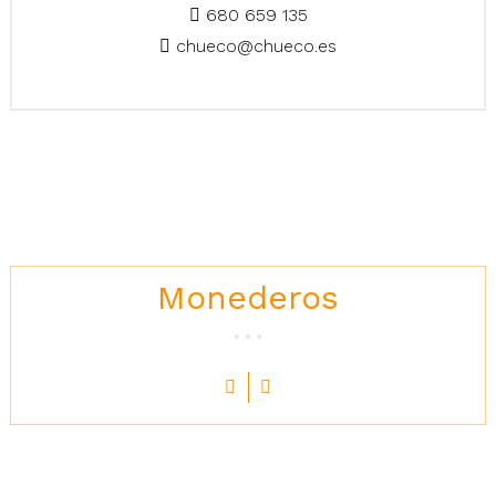
680 659 135
chueco@chueco.es
Monederos
Precio
17,00 €