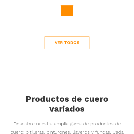
Precio
20,00 €
Precio
22,00 €
VER TODOS
Productos de cuero
variados
Descubre nuestra amplia gama de productos de
cuero: pitilleras, cinturones, llaveros y fundas. Cada