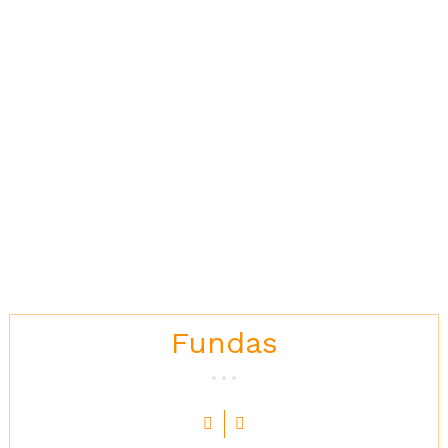
exclusivos te esperan!
Fundas