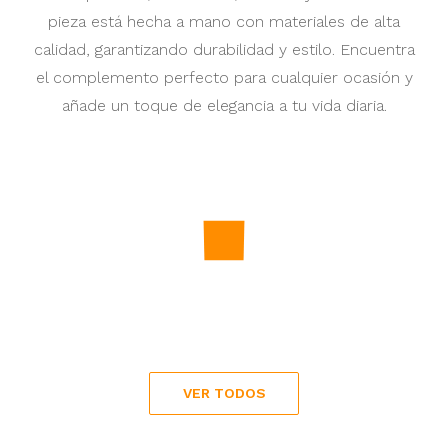
pieza está hecha a mano con materiales de alta
calidad, garantizando durabilidad y estilo. Encuentra
el complemento perfecto para cualquier ocasión y
añade un toque de elegancia a tu vida diaria.
Precio
25,00 €
Precio
21,00 €
VER TODOS