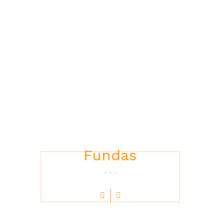
s exclusivos te esperan!
Fundas