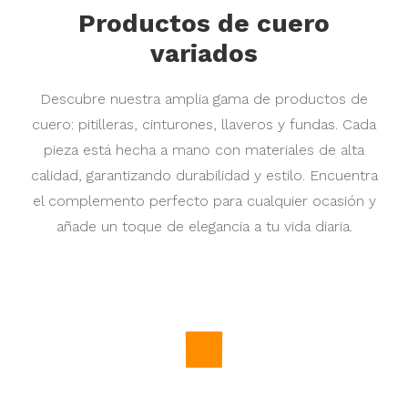
Productos de cuero
variados
Descubre nuestra amplia gama de productos de
cuero: pitilleras, cinturones, llaveros y fundas. Cada
pieza está hecha a mano con materiales de alta
calidad, garantizando durabilidad y estilo. Encuentra
el complemento perfecto para cualquier ocasión y
añade un toque de elegancia a tu vida diaria.
Precio
160,00 €
Precio
21,00 €